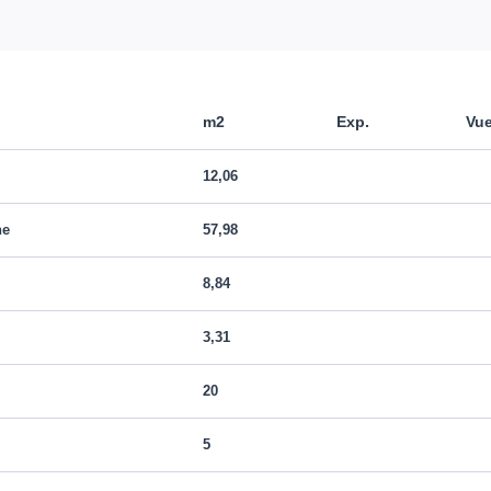
m2
Exp.
Vu
12,06
ne
57,98
8,84
3,31
20
5