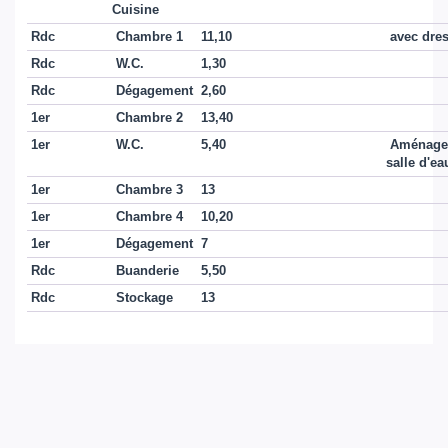
Cuisine
Rdc
Chambre 1
11,10
avec dre
Rdc
W.C.
1,30
Rdc
Dégagement
2,60
1er
Chambre 2
13,40
1er
W.C.
5,40
Aménagea
salle d'e
1er
Chambre 3
13
1er
Chambre 4
10,20
1er
Dégagement
7
Rdc
Buanderie
5,50
Rdc
Stockage
13