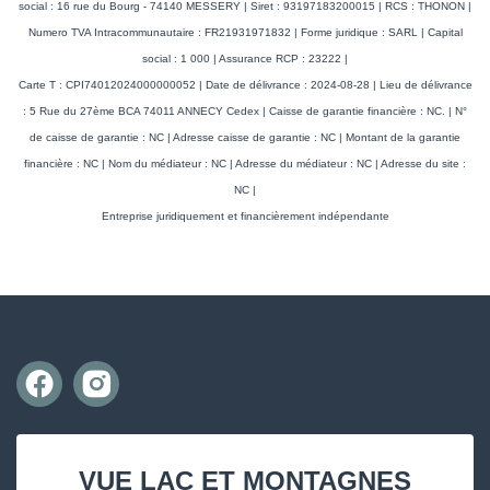
social : 16 rue du Bourg - 74140 MESSERY | Siret : 93197183200015 | RCS : THONON |
Numero TVA Intracommunautaire : FR21931971832 | Forme juridique : SARL | Capital
social : 1 000 | Assurance RCP : 23222 |
Carte T : CPI74012024000000052 | Date de délivrance : 2024-08-28 | Lieu de délivrance
: 5 Rue du 27ème BCA 74011 ANNECY Cedex | Caisse de garantie financière : NC. | N°
de caisse de garantie : NC | Adresse caisse de garantie : NC | Montant de la garantie
financière : NC | Nom du médiateur : NC | Adresse du médiateur : NC | Adresse du site :
NC |
Entreprise juridiquement et financièrement indépendante
VUE LAC ET MONTAGNES