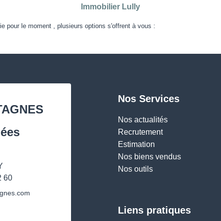
Immobilier Lully
 pour le moment , plusieurs options s'offrent à vous :
Nos Services
TAGNES
Nos actualités
ées
Recrutement
Estimation
Nos biens vendus
Y
Nos outils
2 60
Liens pratiques